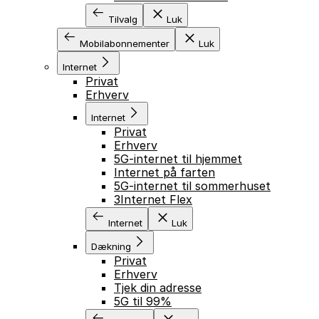
Tilvalg
Luk
Mobilabonnementer
Luk
Internet
Privat
Erhverv
Internet
Privat
Erhverv
5G-internet til hjemmet
Internet på farten
5G-internet til sommerhuset
3Internet Flex
Internet
Luk
Dækning
Privat
Erhverv
Tjek din adresse
5G til 99%