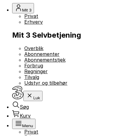
Mit 3
Privat
Erhverv
Mit 3 Selvbetjening
Overblik
Abonnementer
Abonnementstjek
Forbrug
Regninger
Tilvalg
Udstyr og tilbehør
Luk
Søg
Kurv
Menu
Privat