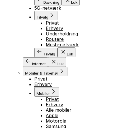
Dækning
Luk
5G-netværk
Tilvalg
Privat
Erhverv
Underholdning
Routere
Mesh-netværk
Tilvalg
Luk
Internet
Luk
Mobiler & Tilbehør
Privat
Erhverv
Mobiler
Privat
Erhverv
Alle mobiler
Apple
Motorola
Samsung