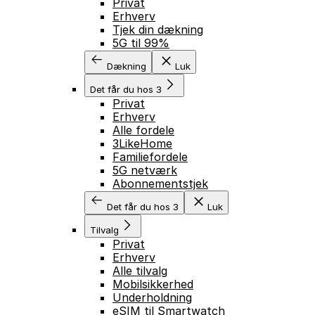
Privat
Erhverv
Tjek din dækning
5G til 99%
Dækning
Luk
Det får du hos 3
Privat
Erhverv
Alle fordele
3LikeHome
Familiefordele
5G netværk
Abonnementstjek
Det får du hos 3
Luk
Tilvalg
Privat
Erhverv
Alle tilvalg
Mobilsikkerhed
Underholdning
eSIM til Smartwatch