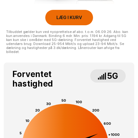
LÆG I KURV
Tilbuddet gælder kun ved nyoprettelse af abo. t.o.m. 06.09.26. Abo. kan
kun anvendes i Danmark. Binding 6 mdr. Min. pris: 1.194 kr. Adgang til 5G
kan kun ske i områder med 5G-dækning. Forventet hastighed ved
udendørs brug: Download 25-954 Mbit/s og upload 23-94 Mbit/s. Se
dækning og hastigheder på 3.dk/dækning. Lånerouter kan afvige fra
billedet.
Forventet
5G
hastighed
50
100
30
20
200
10
600
5
+1000