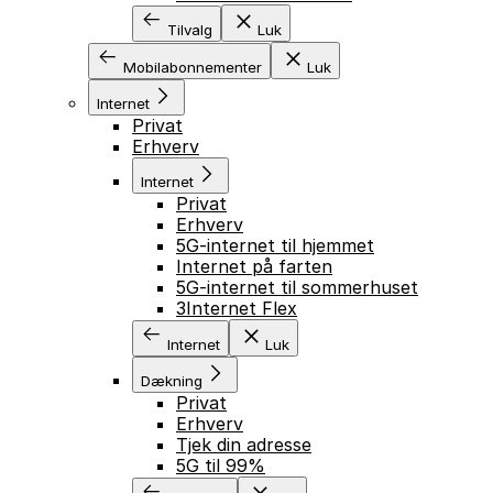
Tilvalg
Luk
Mobilabonnementer
Luk
Internet
Privat
Erhverv
Internet
Privat
Erhverv
5G-internet til hjemmet
Internet på farten
5G-internet til sommerhuset
3Internet Flex
Internet
Luk
Dækning
Privat
Erhverv
Tjek din adresse
5G til 99%