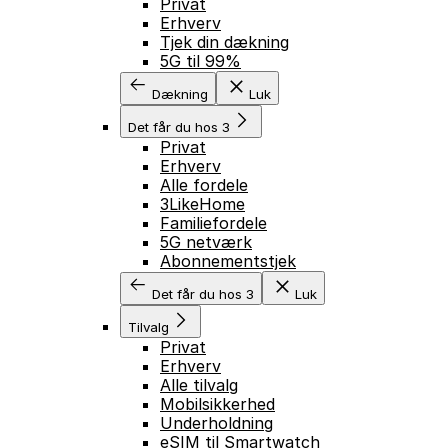
Privat
Erhverv
Tjek din dækning
5G til 99%
Dækning
Luk
Det får du hos 3
Privat
Erhverv
Alle fordele
3LikeHome
Familiefordele
5G netværk
Abonnementstjek
Det får du hos 3
Luk
Tilvalg
Privat
Erhverv
Alle tilvalg
Mobilsikkerhed
Underholdning
eSIM til Smartwatch