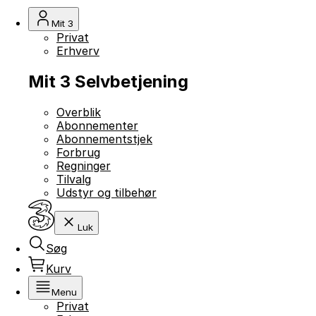
Mit 3
Privat
Erhverv
Mit 3 Selvbetjening
Overblik
Abonnementer
Abonnementstjek
Forbrug
Regninger
Tilvalg
Udstyr og tilbehør
Luk
Søg
Kurv
Menu
Privat