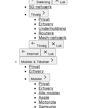
Dækning
Luk
5G-netværk
Tilvalg
Privat
Erhverv
Underholdning
Routere
Mesh-netværk
Tilvalg
Luk
Internet
Luk
Mobiler & Tilbehør
Privat
Erhverv
Mobiler
Privat
Erhverv
Alle mobiler
Apple
Motorola
Samsung