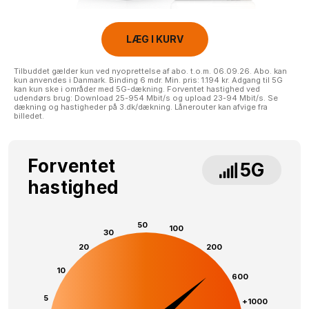
LÆG I KURV
Tilbuddet gælder kun ved nyoprettelse af abo. t.o.m. 06.09.26. Abo. kan
kun anvendes i Danmark. Binding 6 mdr. Min. pris: 1.194 kr. Adgang til 5G
kan kun ske i områder med 5G-dækning. Forventet hastighed ved
udendørs brug: Download 25-954 Mbit/s og upload 23-94 Mbit/s. Se
dækning og hastigheder på 3.dk/dækning. Lånerouter kan afvige fra
billedet.
Forventet
5G
hastighed
50
100
30
20
200
10
600
5
+1000