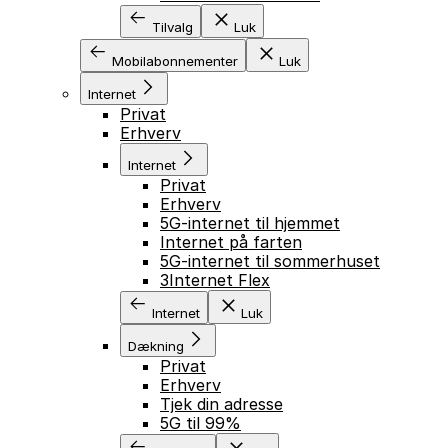
Tilvalg
Luk
Mobilabonnementer
Luk
Internet
Privat
Erhverv
Internet
Privat
Erhverv
5G-internet til hjemmet
Internet på farten
5G-internet til sommerhuset
3Internet Flex
Internet
Luk
Dækning
Privat
Erhverv
Tjek din adresse
5G til 99%