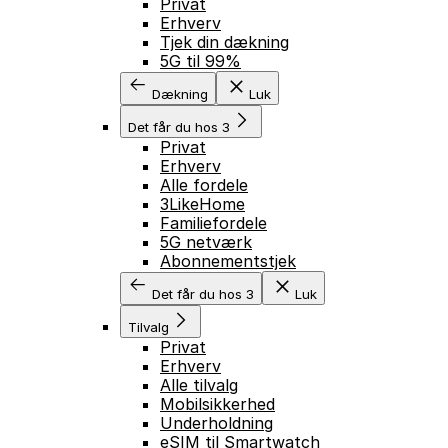
Privat
Erhverv
Tjek din dækning
5G til 99%
Dækning
Luk
Det får du hos 3
Privat
Erhverv
Alle fordele
3LikeHome
Familiefordele
5G netværk
Abonnementstjek
Det får du hos 3
Luk
Tilvalg
Privat
Erhverv
Alle tilvalg
Mobilsikkerhed
Underholdning
eSIM til Smartwatch