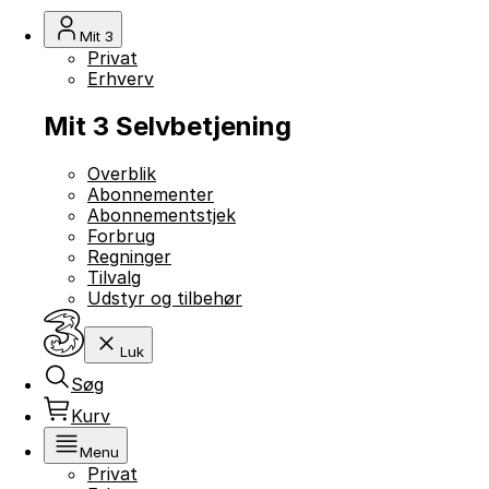
Mit 3
Privat
Erhverv
Mit 3 Selvbetjening
Overblik
Abonnementer
Abonnementstjek
Forbrug
Regninger
Tilvalg
Udstyr og tilbehør
Luk
Søg
Kurv
Menu
Privat