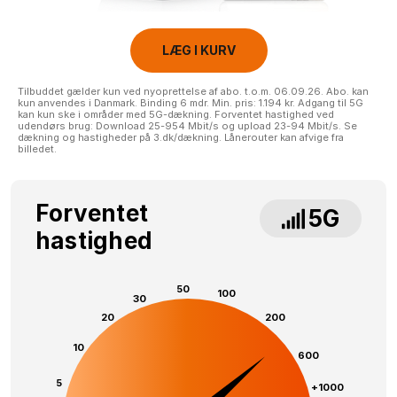
LÆG I KURV
Tilbuddet gælder kun ved nyoprettelse af abo. t.o.m. 06.09.26. Abo. kan
kun anvendes i Danmark. Binding 6 mdr. Min. pris: 1.194 kr. Adgang til 5G
kan kun ske i områder med 5G-dækning. Forventet hastighed ved
udendørs brug: Download 25-954 Mbit/s og upload 23-94 Mbit/s. Se
dækning og hastigheder på 3.dk/dækning. Lånerouter kan afvige fra
billedet.
Forventet
5G
hastighed
50
100
30
20
200
10
600
5
+1000