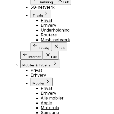
Dækning
Luk
5G-netværk
Tilvalg
Privat
Erhverv
Underholdning
Routere
Mesh-netværk
Tilvalg
Luk
Internet
Luk
Mobiler & Tilbehør
Privat
Erhverv
Mobiler
Privat
Erhverv
Alle mobiler
Apple
Motorola
Samsung