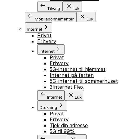
Tilvalg
Luk
Mobilabonnementer
Luk
Internet
Privat
Erhverv
Internet
Privat
Erhverv
5G-internet til hjemmet
Internet på farten
5G-internet til sommerhuset
3Internet Flex
Internet
Luk
Dækning
Privat
Erhverv
Tjek din adresse
5G til 99%