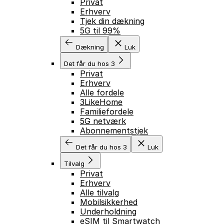
Privat
Erhverv
Tjek din dækning
5G til 99%
Dækning
Luk
Det får du hos 3
Privat
Erhverv
Alle fordele
3LikeHome
Familiefordele
5G netværk
Abonnementstjek
Det får du hos 3
Luk
Tilvalg
Privat
Erhverv
Alle tilvalg
Mobilsikkerhed
Underholdning
eSIM til Smartwatch