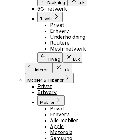
Dækning
Luk
5G-netværk
Tilvalg
Privat
Erhverv
Underholdning
Routere
Mesh-netværk
Tilvalg
Luk
Internet
Luk
Mobiler & Tilbehør
Privat
Erhverv
Mobiler
Privat
Erhverv
Alle mobiler
Apple
Motorola
Samsung