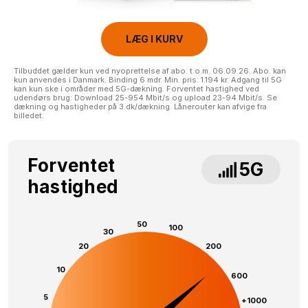
LÆG I KURV
Tilbuddet gælder kun ved nyoprettelse af abo. t.o.m. 06.09.26. Abo. kan
kun anvendes i Danmark. Binding 6 mdr. Min. pris: 1.194 kr. Adgang til 5G
kan kun ske i områder med 5G-dækning. Forventet hastighed ved
udendørs brug: Download 25-954 Mbit/s og upload 23-94 Mbit/s. Se
dækning og hastigheder på 3.dk/dækning. Lånerouter kan afvige fra
billedet.
Forventet
5G
hastighed
50
100
30
20
200
10
600
5
+1000