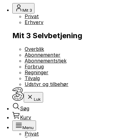
Mit 3
Privat
Erhverv
Mit 3 Selvbetjening
Overblik
Abonnementer
Abonnementstjek
Forbrug
Regninger
Tilvalg
Udstyr og tilbehør
Luk
Søg
Kurv
Menu
Privat