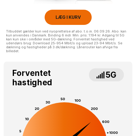
LÆG I KURV
Tilbuddet gælder kun ved nyoprettelse af abo. t.o.m. 06.09.26. Abo. kan
kun anvendes i Danmark. Binding 6 mdr. Min. pris: 1.194 kr. Adgang til 5G
kan kun ske i områder med 5G-dækning. Forventet hastighed ved
udendørs brug: Download 25-954 Mbit/s og upload 23-94 Mbit/s. Se
dækning og hastigheder på 3.dk/dækning. Lånerouter kan afvige fra
billedet.
Forventet
5G
hastighed
50
100
30
20
200
10
600
5
+1000