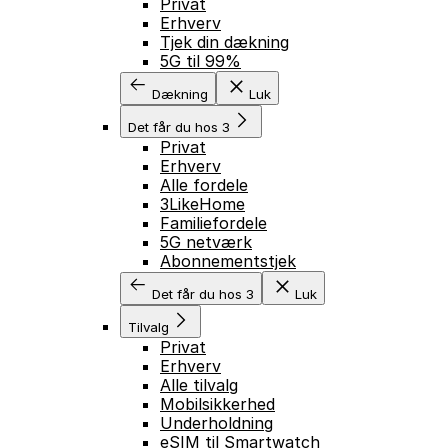
Privat
Erhverv
Tjek din dækning
5G til 99%
Dækning
Luk
Det får du hos 3
Privat
Erhverv
Alle fordele
3LikeHome
Familiefordele
5G netværk
Abonnementstjek
Det får du hos 3
Luk
Tilvalg
Privat
Erhverv
Alle tilvalg
Mobilsikkerhed
Underholdning
eSIM til Smartwatch