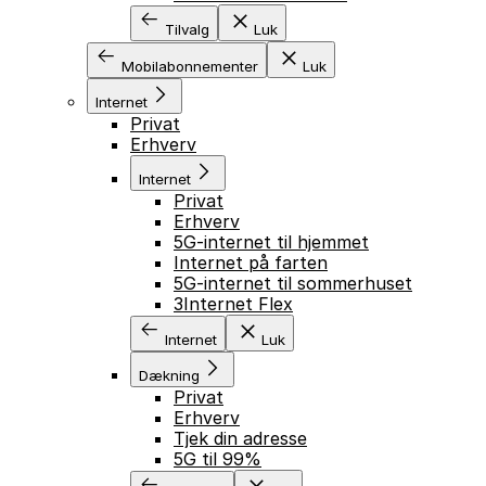
Tilvalg
Luk
Mobilabonnementer
Luk
Internet
Privat
Erhverv
Internet
Privat
Erhverv
5G-internet til hjemmet
Internet på farten
5G-internet til sommerhuset
3Internet Flex
Internet
Luk
Dækning
Privat
Erhverv
Tjek din adresse
5G til 99%