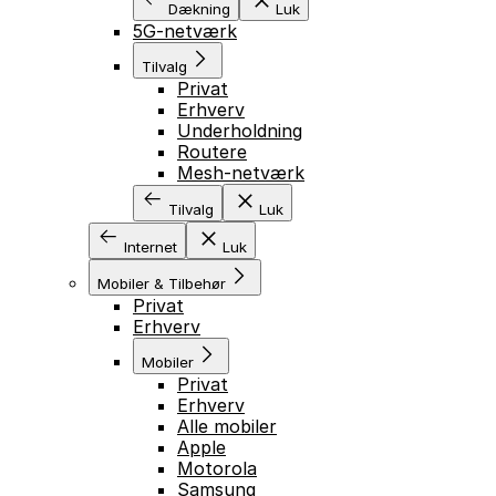
Dækning
Luk
5G-netværk
Tilvalg
Privat
Erhverv
Underholdning
Routere
Mesh-netværk
Tilvalg
Luk
Internet
Luk
Mobiler & Tilbehør
Privat
Erhverv
Mobiler
Privat
Erhverv
Alle mobiler
Apple
Motorola
Samsung