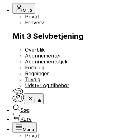
Mit 3
Privat
Erhverv
Mit 3 Selvbetjening
Overblik
Abonnementer
Abonnementstjek
Forbrug
Regninger
Tilvalg
Udstyr og tilbehør
Luk
Søg
Kurv
Menu
Privat