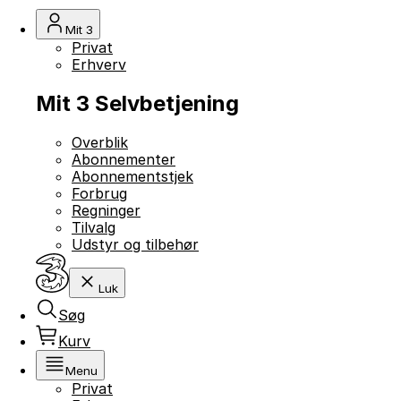
Mit 3
Privat
Erhverv
Mit 3 Selvbetjening
Overblik
Abonnementer
Abonnementstjek
Forbrug
Regninger
Tilvalg
Udstyr og tilbehør
Luk
Søg
Kurv
Menu
Privat