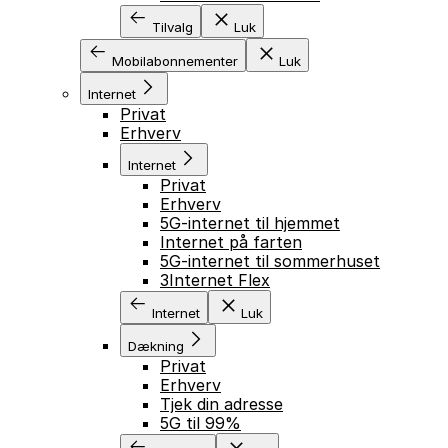
Tilvalg
Luk
Mobilabonnementer
Luk
Internet
Privat
Erhverv
Internet
Privat
Erhverv
5G-internet til hjemmet
Internet på farten
5G-internet til sommerhuset
3Internet Flex
Internet
Luk
Dækning
Privat
Erhverv
Tjek din adresse
5G til 99%