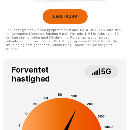
LÆG I KURV
Tilbuddet gælder kun ved nyoprettelse af abo. t.o.m. 06.09.26. Abo. kan
kun anvendes i Danmark. Binding 6 mdr. Min. pris: 1.194 kr. Adgang til 5G
kan kun ske i områder med 5G-dækning. Forventet hastighed ved
udendørs brug: Download 25-954 Mbit/s og upload 23-94 Mbit/s. Se
dækning og hastigheder på 3.dk/dækning. Lånerouter kan afvige fra
billedet.
Forventet
5G
hastighed
50
100
30
20
200
10
600
5
+1000