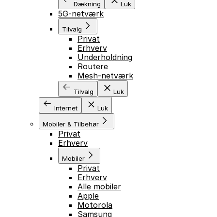
Dækning
Luk
5G-netværk
Tilvalg
Privat
Erhverv
Underholdning
Routere
Mesh-netværk
Tilvalg
Luk
Internet
Luk
Mobiler & Tilbehør
Privat
Erhverv
Mobiler
Privat
Erhverv
Alle mobiler
Apple
Motorola
Samsung