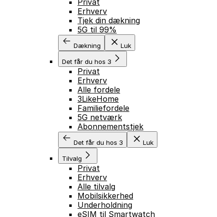
Privat
Erhverv
Tjek din dækning
5G til 99%
Dækning
Luk
Det får du hos 3
Privat
Erhverv
Alle fordele
3LikeHome
Familiefordele
5G netværk
Abonnementstjek
Det får du hos 3
Luk
Tilvalg
Privat
Erhverv
Alle tilvalg
Mobilsikkerhed
Underholdning
eSIM til Smartwatch