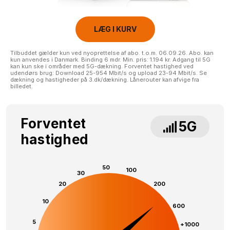
LÆG I KURV
Tilbuddet gælder kun ved nyoprettelse af abo. t.o.m. 06.09.26. Abo. kan
kun anvendes i Danmark. Binding 6 mdr. Min. pris: 1.194 kr. Adgang til 5G
kan kun ske i områder med 5G-dækning. Forventet hastighed ved
udendørs brug: Download 25-954 Mbit/s og upload 23-94 Mbit/s. Se
dækning og hastigheder på 3.dk/dækning. Lånerouter kan afvige fra
billedet.
Forventet
5G
hastighed
50
100
30
20
200
10
600
5
+1000