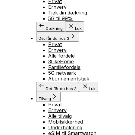
Privat
Erhverv
Tjek din dækning
5G til 99%
Dækning
Luk
Det får du hos 3
Privat
Erhverv
Alle fordele
3LikeHome
Familiefordele
5G netværk
Abonnementstjek
Det får du hos 3
Luk
Tilvalg
Privat
Erhverv
Alle tilvalg
Mobilsikkerhed
Underholdning
eSIM til Smartwatch