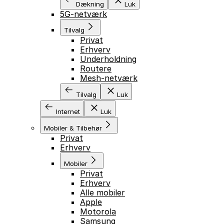
Dækning
Luk
5G-netværk
Tilvalg
Privat
Erhverv
Underholdning
Routere
Mesh-netværk
Tilvalg
Luk
Internet
Luk
Mobiler & Tilbehør
Privat
Erhverv
Mobiler
Privat
Erhverv
Alle mobiler
Apple
Motorola
Samsung