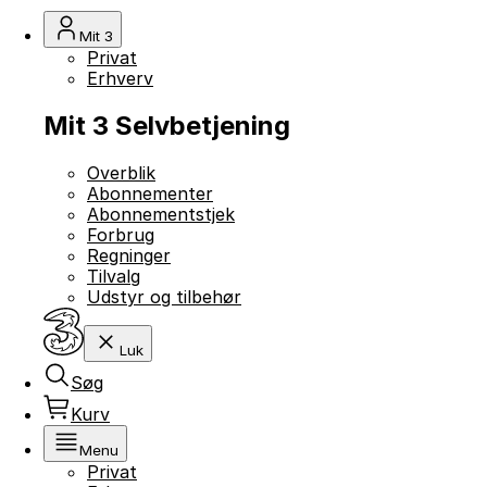
Mit 3
Privat
Erhverv
Mit 3 Selvbetjening
Overblik
Abonnementer
Abonnementstjek
Forbrug
Regninger
Tilvalg
Udstyr og tilbehør
Luk
Søg
Kurv
Menu
Privat