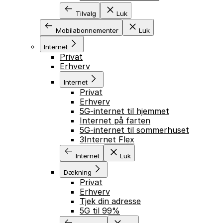
Tilvalg
Luk
Mobilabonnementer
Luk
Internet
Privat
Erhverv
Internet
Privat
Erhverv
5G-internet til hjemmet
Internet på farten
5G-internet til sommerhuset
3Internet Flex
Internet
Luk
Dækning
Privat
Erhverv
Tjek din adresse
5G til 99%