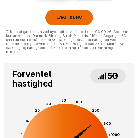
LÆG I KURV
Tilbuddet gælder kun ved nyoprettelse af abo. t.o.m. 06.09.26. Abo. kan
kun anvendes i Danmark. Binding 6 mdr. Min. pris: 1.194 kr. Adgang til 5G
kan kun ske i områder med 5G-dækning. Forventet hastighed ved
udendørs brug: Download 25-954 Mbit/s og upload 23-94 Mbit/s. Se
dækning og hastigheder på 3.dk/dækning. Lånerouter kan afvige fra
billedet.
Forventet
5G
hastighed
50
100
30
20
200
10
600
5
+1000