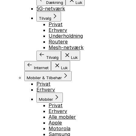
Dækning
Luk
5G-netværk
Tilvalg
Privat
Erhverv
Underholdning
Routere
Mesh-netværk
Tilvalg
Luk
Internet
Luk
Mobiler & Tilbehør
Privat
Erhverv
Mobiler
Privat
Erhverv
Alle mobiler
Apple
Motorola
Samsung