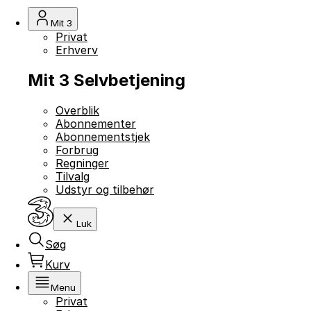
Mit 3
Privat
Erhverv
Mit 3 Selvbetjening
Overblik
Abonnementer
Abonnementstjek
Forbrug
Regninger
Tilvalg
Udstyr og tilbehør
Luk
Søg
Kurv
Menu
Privat