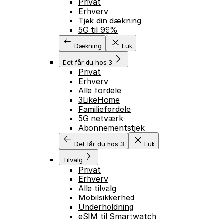
Privat
Erhverv
Tjek din dækning
5G til 99%
Dækning
Luk
Det får du hos 3
Privat
Erhverv
Alle fordele
3LikeHome
Familiefordele
5G netværk
Abonnementstjek
Det får du hos 3
Luk
Tilvalg
Privat
Erhverv
Alle tilvalg
Mobilsikkerhed
Underholdning
eSIM til Smartwatch