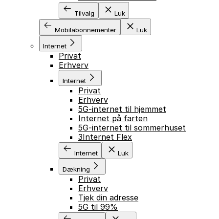
Tilvalg
Luk
Mobilabonnementer
Luk
Internet
Privat
Erhverv
Internet
Privat
Erhverv
5G-internet til hjemmet
Internet på farten
5G-internet til sommerhuset
3Internet Flex
Internet
Luk
Dækning
Privat
Erhverv
Tjek din adresse
5G til 99%