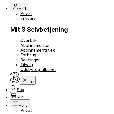
Mit 3
Privat
Erhverv
Mit 3 Selvbetjening
Overblik
Abonnementer
Abonnementstjek
Forbrug
Regninger
Tilvalg
Udstyr og tilbehør
Luk
Søg
Kurv
Menu
Privat