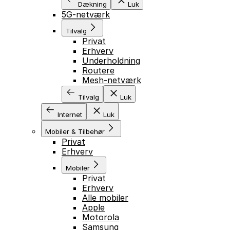
Dækning
Luk
5G-netværk
Tilvalg
Privat
Erhverv
Underholdning
Routere
Mesh-netværk
Tilvalg
Luk
Internet
Luk
Mobiler & Tilbehør
Privat
Erhverv
Mobiler
Privat
Erhverv
Alle mobiler
Apple
Motorola
Samsung