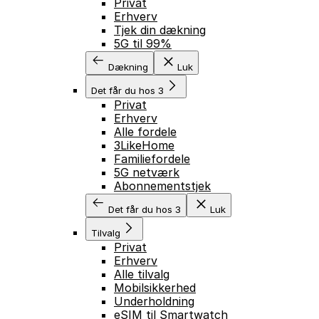
Privat
Erhverv
Tjek din dækning
5G til 99%
Dækning
Luk
Det får du hos 3
Privat
Erhverv
Alle fordele
3LikeHome
Familiefordele
5G netværk
Abonnementstjek
Det får du hos 3
Luk
Tilvalg
Privat
Erhverv
Alle tilvalg
Mobilsikkerhed
Underholdning
eSIM til Smartwatch