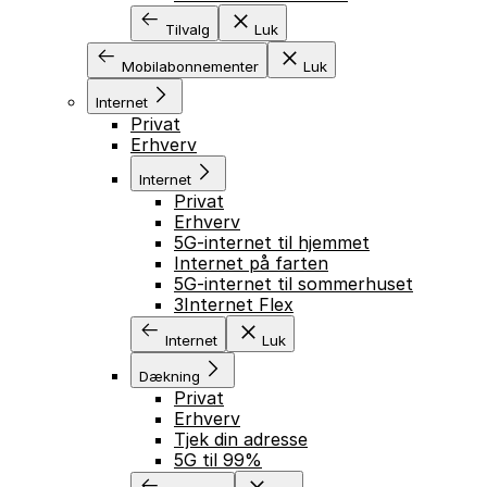
Tilvalg
Luk
Mobilabonnementer
Luk
Internet
Privat
Erhverv
Internet
Privat
Erhverv
5G-internet til hjemmet
Internet på farten
5G-internet til sommerhuset
3Internet Flex
Internet
Luk
Dækning
Privat
Erhverv
Tjek din adresse
5G til 99%