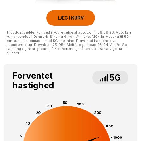
LÆG I KURV
Tilbuddet gælder kun ved nyoprettelse af abo. t.o.m. 06.09.26. Abo. kan
kun anvendes i Danmark. Binding 6 mdr. Min. pris: 1.194 kr. Adgang til 5G
kan kun ske i områder med 5G-dækning. Forventet hastighed ved
udendørs brug: Download 25-954 Mbit/s og upload 23-94 Mbit/s. Se
dækning og hastigheder på 3.dk/dækning. Lånerouter kan afvige fra
billedet.
Forventet
5G
hastighed
50
100
30
20
200
10
600
5
+1000