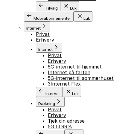
Tilvalg
Luk
Mobilabonnementer
Luk
Internet
Privat
Erhverv
Internet
Privat
Erhverv
5G-internet til hjemmet
Internet på farten
5G-internet til sommerhuset
3Internet Flex
Internet
Luk
Dækning
Privat
Erhverv
Tjek din adresse
5G til 99%