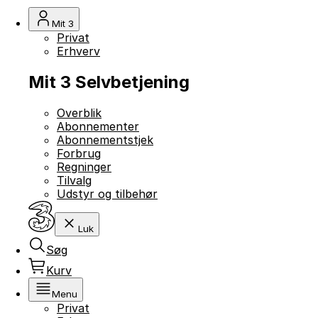
Mit 3
Privat
Erhverv
Mit 3 Selvbetjening
Overblik
Abonnementer
Abonnementstjek
Forbrug
Regninger
Tilvalg
Udstyr og tilbehør
Luk
Søg
Kurv
Menu
Privat