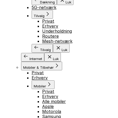
Dækning
Luk
5G-netværk
Tilvalg
Privat
Erhverv
Underholdning
Routere
Mesh-netværk
Tilvalg
Luk
Internet
Luk
Mobiler & Tilbehør
Privat
Erhverv
Mobiler
Privat
Erhverv
Alle mobiler
Apple
Motorola
Samsung