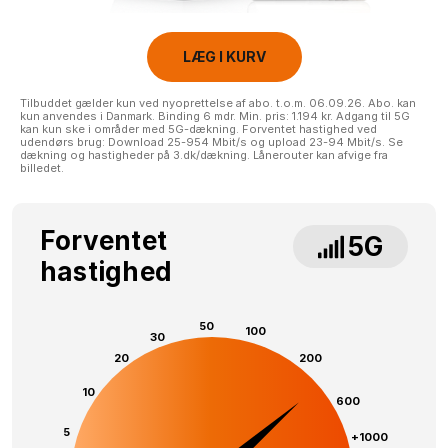
LÆG I KURV
Tilbuddet gælder kun ved nyoprettelse af abo. t.o.m. 06.09.26. Abo. kan
kun anvendes i Danmark. Binding 6 mdr. Min. pris: 1.194 kr. Adgang til 5G
kan kun ske i områder med 5G-dækning. Forventet hastighed ved
udendørs brug: Download 25-954 Mbit/s og upload 23-94 Mbit/s. Se
dækning og hastigheder på 3.dk/dækning. Lånerouter kan afvige fra
billedet.
Forventet
5G
hastighed
50
100
30
20
200
10
600
5
+1000