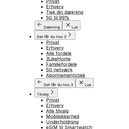
Privat
Erhverv
Tjek din dækning
5G til 99%
Dækning
Luk
Det får du hos 3
Privat
Erhverv
Alle fordele
3LikeHome
Familiefordele
5G netværk
Abonnementstjek
Det får du hos 3
Luk
Tilvalg
Privat
Erhverv
Alle tilvalg
Mobilsikkerhed
Underholdning
eSIM til Smartwatch