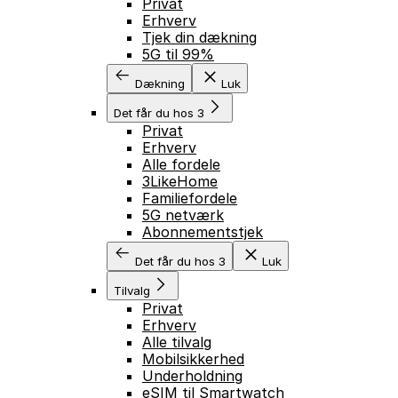
Privat
Erhverv
Tjek din dækning
5G til 99%
Dækning
Luk
Det får du hos 3
Privat
Erhverv
Alle fordele
3LikeHome
Familiefordele
5G netværk
Abonnementstjek
Det får du hos 3
Luk
Tilvalg
Privat
Erhverv
Alle tilvalg
Mobilsikkerhed
Underholdning
eSIM til Smartwatch