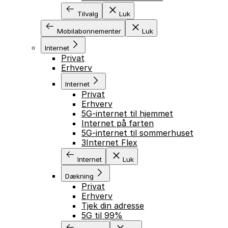
Tilvalg
Luk
Mobilabonnementer
Luk
Internet
Privat
Erhverv
Internet
Privat
Erhverv
5G-internet til hjemmet
Internet på farten
5G-internet til sommerhuset
3Internet Flex
Internet
Luk
Dækning
Privat
Erhverv
Tjek din adresse
5G til 99%