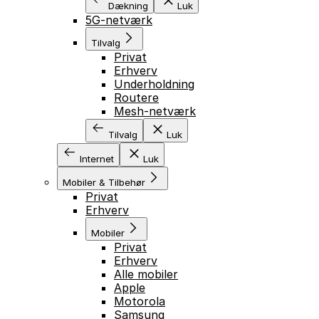
Dækning
Luk
5G-netværk
Tilvalg
Privat
Erhverv
Underholdning
Routere
Mesh-netværk
Tilvalg
Luk
Internet
Luk
Mobiler & Tilbehør
Privat
Erhverv
Mobiler
Privat
Erhverv
Alle mobiler
Apple
Motorola
Samsung