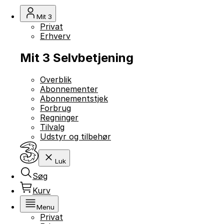
Mit 3
Privat
Erhverv
Mit 3 Selvbetjening
Overblik
Abonnementer
Abonnementstjek
Forbrug
Regninger
Tilvalg
Udstyr og tilbehør
Luk
Søg
Kurv
Menu
Privat