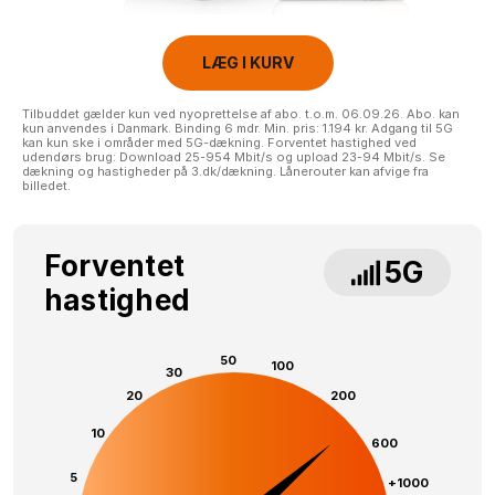
LÆG I KURV
Tilbuddet gælder kun ved nyoprettelse af abo. t.o.m. 06.09.26. Abo. kan
kun anvendes i Danmark. Binding 6 mdr. Min. pris: 1.194 kr. Adgang til 5G
kan kun ske i områder med 5G-dækning. Forventet hastighed ved
udendørs brug: Download 25-954 Mbit/s og upload 23-94 Mbit/s. Se
dækning og hastigheder på 3.dk/dækning. Lånerouter kan afvige fra
billedet.
Forventet
5G
hastighed
50
100
30
20
200
10
600
5
+1000