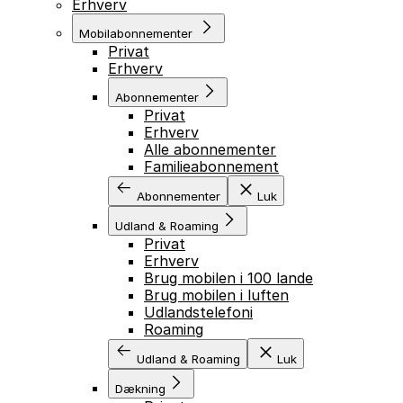
Erhverv
Mobilabonnementer
Privat
Erhverv
Abonnementer
Privat
Erhverv
Alle abonnementer
Familieabonnement
Abonnementer
Luk
Udland & Roaming
Privat
Erhverv
Brug mobilen i 100 lande
Brug mobilen i luften
Udlandstelefoni
Roaming
Udland & Roaming
Luk
Dækning