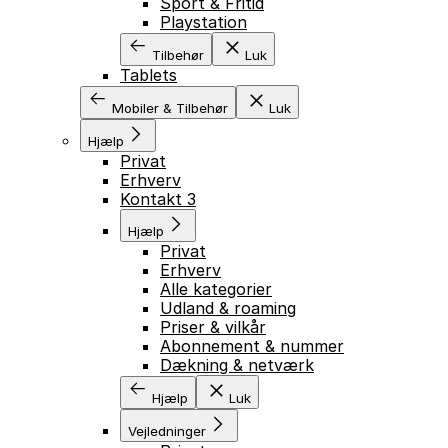
Sport & Fritid
Playstation
Tilbehør
Luk
Tablets
Mobiler & Tilbehør
Luk
Hjælp
Privat
Erhverv
Kontakt 3
Hjælp
Privat
Erhverv
Alle kategorier
Udland & roaming
Priser & vilkår
Abonnement & nummer
Dækning & netværk
Hjælp
Luk
Vejledninger