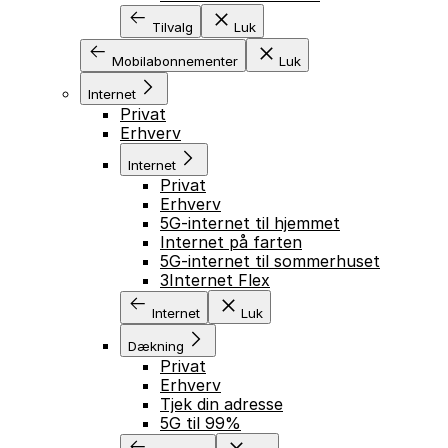
Tilvalg
Luk
Mobilabonnementer
Luk
Internet
Privat
Erhverv
Internet
Privat
Erhverv
5G-internet til hjemmet
Internet på farten
5G-internet til sommerhuset
3Internet Flex
Internet
Luk
Dækning
Privat
Erhverv
Tjek din adresse
5G til 99%