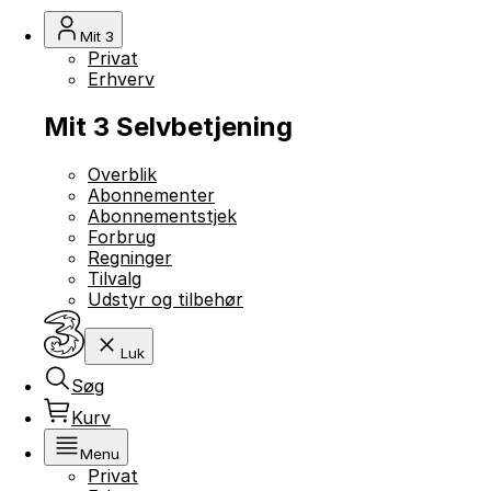
Mit 3
Privat
Erhverv
Mit 3 Selvbetjening
Overblik
Abonnementer
Abonnementstjek
Forbrug
Regninger
Tilvalg
Udstyr og tilbehør
Luk
Søg
Kurv
Menu
Privat