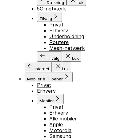
Dækning
Luk
5G-netværk
Tilvalg
Privat
Erhverv
Underholdning
Routere
Mesh-netværk
Tilvalg
Luk
Internet
Luk
Mobiler & Tilbehør
Privat
Erhverv
Mobiler
Privat
Erhverv
Alle mobiler
Apple
Motorola
Samsung