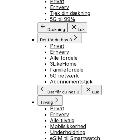
Privat
Erhverv
Tjek din dækning
5G til 99%
Dækning
Luk
Det får du hos 3
Privat
Erhverv
Alle fordele
3LikeHome
Familiefordele
5G netværk
Abonnementstjek
Det får du hos 3
Luk
Tilvalg
Privat
Erhverv
Alle tilvalg
Mobilsikkerhed
Underholdning
eSIM til Smartwatch