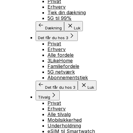
Privat
Erhverv
Tjek din dækning
5G til 99%
Dækning
Luk
Det får du hos 3
Privat
Erhverv
Alle fordele
3LikeHome
Familiefordele
5G netværk
Abonnementstjek
Det får du hos 3
Luk
Tilvalg
Privat
Erhverv
Alle tilvalg
Mobilsikkerhed
Underholdning
eSIM til Smartwatch