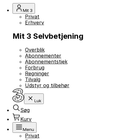
Mit 3
Privat
Erhverv
Mit 3 Selvbetjening
Overblik
Abonnementer
Abonnementstjek
Forbrug
Regninger
Tilvalg
Udstyr og tilbehør
Luk
Søg
Kurv
Menu
Privat