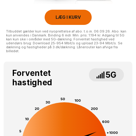
LÆG I KURV
Tilbuddet gælder kun ved nyoprettelse af abo. t.o.m. 06.09.26. Abo. kan
kun anvendes i Danmark. Binding 6 mdr. Min. pris: 1.194 kr. Adgang til 5G
kan kun ske i områder med 5G-dækning. Forventet hastighed ved
udendørs brug: Download 25-954 Mbit/s og upload 23-94 Mbit/s. Se
dækning og hastigheder på 3.dk/dækning. Lånerouter kan afvige fra
billedet.
Forventet
5G
hastighed
50
100
30
20
200
10
600
5
+1000