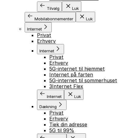
Tilvalg
Luk
Mobilabonnementer
Luk
Internet
Privat
Erhverv
Internet
Privat
Erhverv
5G-internet til hjemmet
Internet på farten
5G-internet til sommerhuset
3Internet Flex
Internet
Luk
Dækning
Privat
Erhverv
Tjek din adresse
5G til 99%