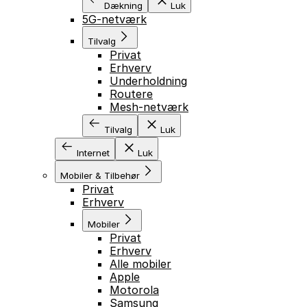
Dækning
Luk
5G-netværk
Tilvalg
Privat
Erhverv
Underholdning
Routere
Mesh-netværk
Tilvalg
Luk
Internet
Luk
Mobiler & Tilbehør
Privat
Erhverv
Mobiler
Privat
Erhverv
Alle mobiler
Apple
Motorola
Samsung