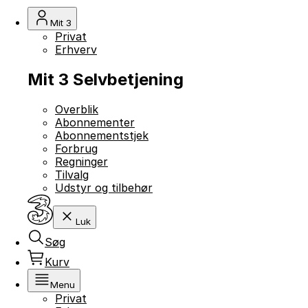
Mit 3
Privat
Erhverv
Mit 3 Selvbetjening
Overblik
Abonnementer
Abonnementstjek
Forbrug
Regninger
Tilvalg
Udstyr og tilbehør
Luk
Søg
Kurv
Menu
Privat