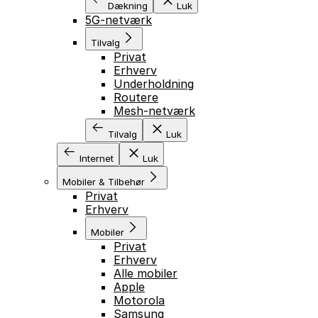
Dækning
Luk
5G-netværk
Tilvalg
Privat
Erhverv
Underholdning
Routere
Mesh-netværk
Tilvalg
Luk
Internet
Luk
Mobiler & Tilbehør
Privat
Erhverv
Mobiler
Privat
Erhverv
Alle mobiler
Apple
Motorola
Samsung