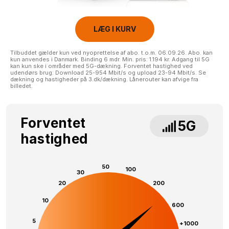
LÆG I KURV
Tilbuddet gælder kun ved nyoprettelse af abo. t.o.m. 06.09.26. Abo. kan
kun anvendes i Danmark. Binding 6 mdr. Min. pris: 1.194 kr. Adgang til 5G
kan kun ske i områder med 5G-dækning. Forventet hastighed ved
udendørs brug: Download 25-954 Mbit/s og upload 23-94 Mbit/s. Se
dækning og hastigheder på 3.dk/dækning. Lånerouter kan afvige fra
billedet.
Forventet
5G
hastighed
50
100
30
20
200
10
600
5
+1000