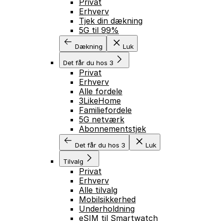
Privat
Erhverv
Tjek din dækning
5G til 99%
Dækning
Luk
Det får du hos 3
Privat
Erhverv
Alle fordele
3LikeHome
Familiefordele
5G netværk
Abonnementstjek
Det får du hos 3
Luk
Tilvalg
Privat
Erhverv
Alle tilvalg
Mobilsikkerhed
Underholdning
eSIM til Smartwatch