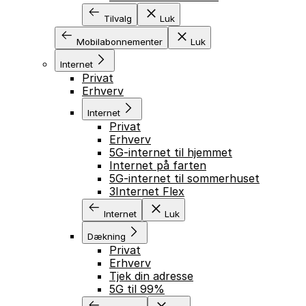
Tilvalg
Luk
Mobilabonnementer
Luk
Internet
Privat
Erhverv
Internet
Privat
Erhverv
5G-internet til hjemmet
Internet på farten
5G-internet til sommerhuset
3Internet Flex
Internet
Luk
Dækning
Privat
Erhverv
Tjek din adresse
5G til 99%