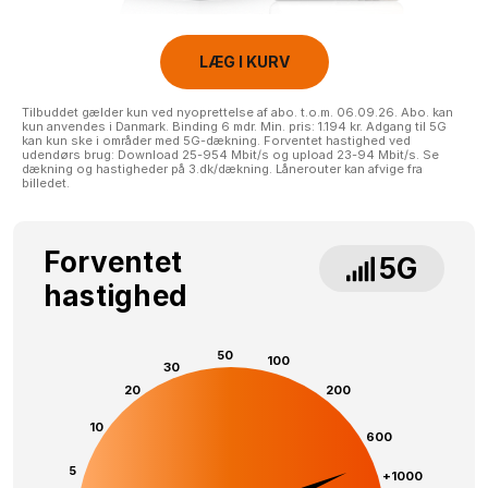
LÆG I KURV
Tilbuddet gælder kun ved nyoprettelse af abo. t.o.m. 06.09.26. Abo. kan
kun anvendes i Danmark. Binding 6 mdr. Min. pris: 1.194 kr. Adgang til 5G
kan kun ske i områder med 5G-dækning. Forventet hastighed ved
udendørs brug: Download 25-954 Mbit/s og upload 23-94 Mbit/s. Se
dækning og hastigheder på 3.dk/dækning. Lånerouter kan afvige fra
billedet.
Forventet
5G
hastighed
50
100
30
20
200
10
600
5
+1000