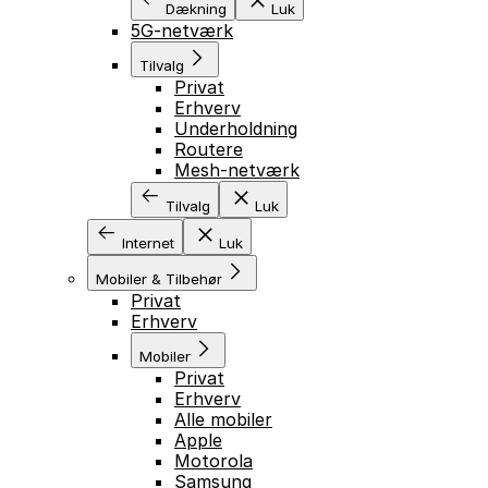
Dækning
Luk
5G-netværk
Tilvalg
Privat
Erhverv
Underholdning
Routere
Mesh-netværk
Tilvalg
Luk
Internet
Luk
Mobiler & Tilbehør
Privat
Erhverv
Mobiler
Privat
Erhverv
Alle mobiler
Apple
Motorola
Samsung