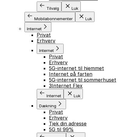
Tilvalg
Luk
Mobilabonnementer
Luk
Internet
Privat
Erhverv
Internet
Privat
Erhverv
5G-internet til hjemmet
Internet på farten
5G-internet til sommerhuset
3Internet Flex
Internet
Luk
Dækning
Privat
Erhverv
Tjek din adresse
5G til 99%