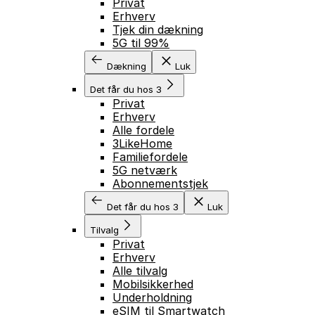
Privat
Erhverv
Tjek din dækning
5G til 99%
Dækning
Luk
Det får du hos 3
Privat
Erhverv
Alle fordele
3LikeHome
Familiefordele
5G netværk
Abonnementstjek
Det får du hos 3
Luk
Tilvalg
Privat
Erhverv
Alle tilvalg
Mobilsikkerhed
Underholdning
eSIM til Smartwatch