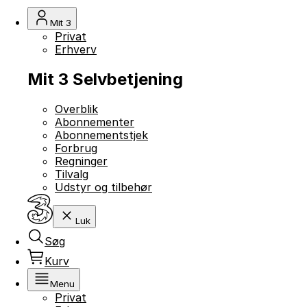
Mit 3
Privat
Erhverv
Mit 3 Selvbetjening
Overblik
Abonnementer
Abonnementstjek
Forbrug
Regninger
Tilvalg
Udstyr og tilbehør
Luk
Søg
Kurv
Menu
Privat