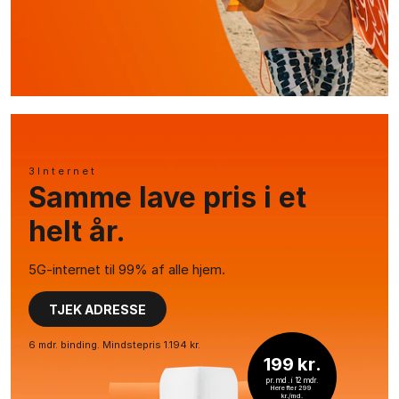
3Internet
Samme lave pris i et
helt år.
5G-internet til 99% af alle hjem.
TJEK ADRESSE
6 mdr. binding. Mindstepris 1.194 kr.
199 kr.
pr. md. i 12 mdr.
Herefter 299 
kr./md.