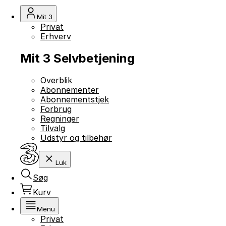
Mit 3
Privat
Erhverv
Mit 3 Selvbetjening
Overblik
Abonnementer
Abonnementstjek
Forbrug
Regninger
Tilvalg
Udstyr og tilbehør
Luk
Søg
Kurv
Menu
Privat