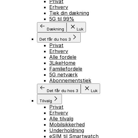
Privat
Erhverv
Tjek din dækning
5G til 99%
Dækning
Luk
Det får du hos 3
Privat
Erhverv
Alle fordele
3LikeHome
Familiefordele
5G netværk
Abonnementstjek
Det får du hos 3
Luk
Tilvalg
Privat
Erhverv
Alle tilvalg
Mobilsikkerhed
Underholdning
eSIM til Smartwatch