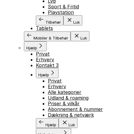
Lyd
Sport & Fritid
Playstation
Tilbehør
Luk
Tablets
Mobiler & Tilbehør
Luk
Hjælp
Privat
Erhverv
Kontakt 3
Hjælp
Privat
Erhverv
Alle kategorier
GÅ TIL INDHOLD
Udland & roaming
Priser & vilkår
Abonnement & nummer
Dækning & netværk
Hjælp
Luk