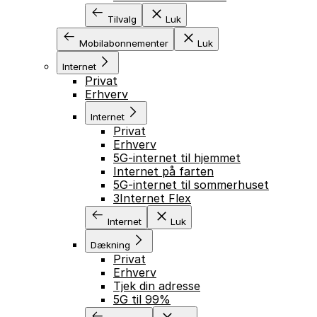
Tilvalg
Luk
Mobilabonnementer
Luk
Internet
Privat
Erhverv
Internet
Privat
Erhverv
5G-internet til hjemmet
Internet på farten
5G-internet til sommerhuset
3Internet Flex
Internet
Luk
Dækning
Privat
Erhverv
Tjek din adresse
5G til 99%