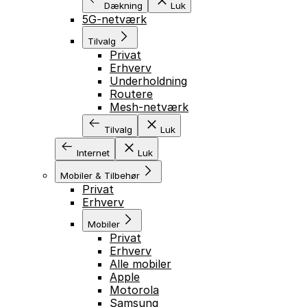
Dækning
Luk
5G-netværk
Tilvalg
Privat
Erhverv
Underholdning
Routere
Mesh-netværk
Tilvalg
Luk
Internet
Luk
Mobiler & Tilbehør
Privat
Erhverv
Mobiler
Privat
Erhverv
Alle mobiler
Apple
Motorola
Samsung