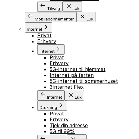
Tilvalg
Luk
Mobilabonnementer
Luk
Internet
Privat
Erhverv
Internet
Privat
Erhverv
5G-internet til hjemmet
Internet på farten
5G-internet til sommerhuset
3Internet Flex
Internet
Luk
Dækning
Privat
Erhverv
Tjek din adresse
5G til 99%