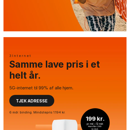
3Internet
Samme lave pris i et
helt år.
5G-internet til 99% af alle hjem.
TJEK ADRESSE
6 mdr. binding. Mindstepris 1.194 kr.
199 kr.
pr. md. i 12 mdr.
Herefter 299 
kr./md.