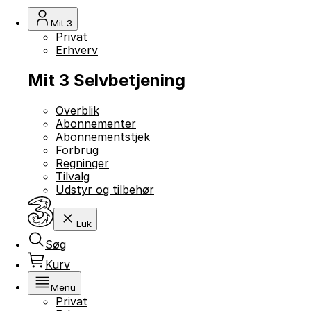
Mit 3
Privat
Erhverv
Mit 3 Selvbetjening
Overblik
Abonnementer
Abonnementstjek
Forbrug
Regninger
Tilvalg
Udstyr og tilbehør
Luk
Søg
Kurv
Menu
Privat