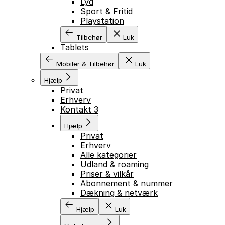
Lyd
Sport & Fritid
Playstation
Tilbehør
Luk
Tablets
Mobiler & Tilbehør
Luk
Hjælp
Privat
Erhverv
Kontakt 3
Hjælp
Privat
Erhverv
Alle kategorier
GÅ TIL INDHOLD
Udland & roaming
Priser & vilkår
Abonnement & nummer
Dækning & netværk
Hjælp
Luk