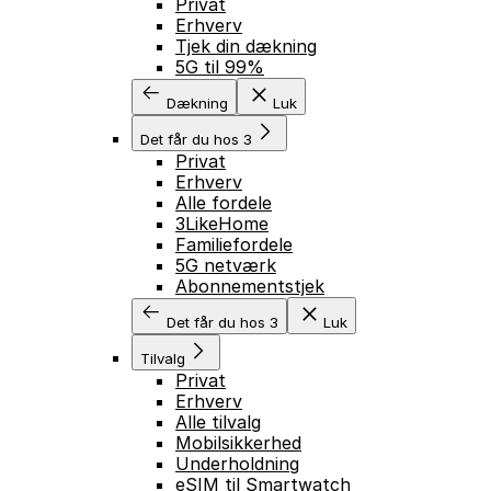
Privat
Erhverv
Tjek din dækning
5G til 99%
Dækning
Luk
Det får du hos 3
Privat
Erhverv
Alle fordele
3LikeHome
Familiefordele
5G netværk
Abonnementstjek
Det får du hos 3
Luk
Tilvalg
Privat
Erhverv
Alle tilvalg
Mobilsikkerhed
Underholdning
eSIM til Smartwatch