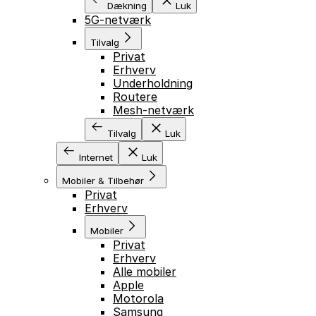
Dækning
Luk
5G-netværk
Tilvalg
Privat
Erhverv
Underholdning
Routere
Mesh-netværk
Tilvalg
Luk
Internet
Luk
Mobiler & Tilbehør
Privat
Erhverv
Mobiler
Privat
Erhverv
Alle mobiler
Apple
Motorola
Samsung